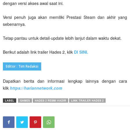
dengan versi akses awal saat ini.
Versi penuh juga akan memiliki Prestasi Steam dan akhir yang
sebenarnya.
Tetap pantau untuk detail-update lebih lanjut dalam waktu dekat.
Berikut adalah link trailer Hades 2, klik
DI SINI.
Editor : Tim Redaksi
Dapatkan berita dan informasi lengkap lainnya dengan cara
klik
https://hariannetwork.com
LABEL
GAMES
HADES 2 RESMI HADIR
LINK TRAILER HADES 2