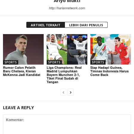
Ariyo Mukti
http://hariannetwork.com
ARTIKEL TERKAIT
LEBIH DARI PENULIS
SPORTS
SPORTS
SPORTS
Rumor Calon Pelatih
Liga Champions: Real
Siap Hadapi Guinea,
Baru Chelsea, Kieran
Madrid Lumpuhkan
Timnas Indonesia Harus
McKenna Jadi Kandidat
Bayern Munchen 2-1,
Come Back
Tiket Final Sudah di
Tangan
LEAVE A REPLY