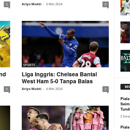
Ariyo Mukti
-
6 Mei 2024
0
0
SPORTS
und
Liga Inggris: Chelsea Bantai
West Ham 5-0 Tanpa Balas
BE
Ariyo Mukti
-
6 Mei 2024
0
0
Piala
Seim
Tundu
3 Des
Piala