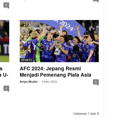
0
SPORTS
vs
AFC 2024: Jepang Resmi
a U-
Menjadi Pemenang Piala Asia
Ariyo Mukti
-
4 Mei 2024
0
0
Halaman 1 dari 9