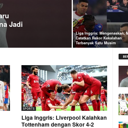
aru
na Jadi
Liga Inggris: Mengenaskan, 
Catatkan Rekor Kekalahan
Terbanyak Satu Musim
BE
SPORTS
Liga Inggris: Liverpool Kalahkan
Tottenham dengan Skor 4-2