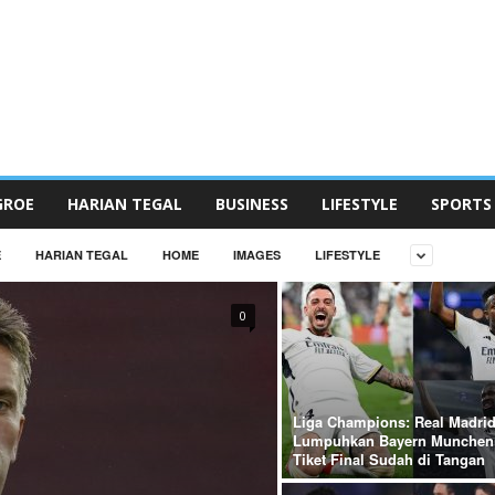
GROE
HARIAN TEGAL
BUSINESS
LIFESTYLE
SPORTS
E
HARIAN TEGAL
HOME
IMAGES
LIFESTYLE
0
Liga Champions: Real Madri
Lumpuhkan Bayern Munchen 
Tiket Final Sudah di Tangan