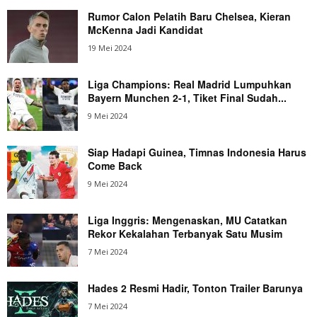
Rumor Calon Pelatih Baru Chelsea, Kieran
McKenna Jadi Kandidat
19 Mei 2024
Liga Champions: Real Madrid Lumpuhkan
Bayern Munchen 2-1, Tiket Final Sudah...
9 Mei 2024
Siap Hadapi Guinea, Timnas Indonesia Harus
Come Back
9 Mei 2024
Liga Inggris: Mengenaskan, MU Catatkan
Rekor Kekalahan Terbanyak Satu Musim
7 Mei 2024
Hades 2 Resmi Hadir, Tonton Trailer Barunya
7 Mei 2024