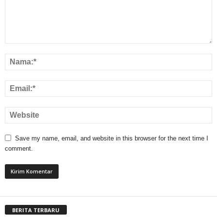
Save my name, email, and website in this browser for the next time I
comment.
BERITA TERBARU