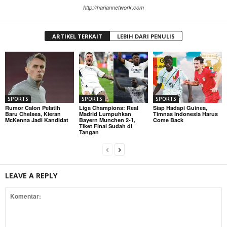
http://hariannetwork.com
ARTIKEL TERKAIT
LEBIH DARI PENULIS
SPORTS
SPORTS
SPORTS
Rumor Calon Pelatih
Liga Champions: Real
Siap Hadapi Guinea,
Baru Chelsea, Kieran
Madrid Lumpuhkan
Timnas Indonesia Harus
McKenna Jadi Kandidat
Bayern Munchen 2-1,
Come Back
Tiket Final Sudah di
Tangan
LEAVE A REPLY