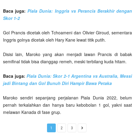
Baca juga:
Piala Dunia: Inggris vs Perancis Berakhir dengan
Skor 1-2
Gol Prancis dicetak oleh Tchoameni dan Olivier Giroud, sementara
Inggris golnya dicetak oleh Hary Kane lewat titik putih.
Disisi lain, Maroko yang akan menjadi lawan Prancis di babak
semifinal tidak bisa dianggap remeh, meski terbilang kuda hitam.
Baca juga:
Piala Dunia: Skor 2-1 Argentina vs Australia, Messi
jadi Bintang dan Gol Bunuh Diri Hampir Bawa Petaka
Maroko sendiri sepanjang perjalanan Piala Dunia 2022, belum
pernah terkalahkan dan hanya baru kebobolan 1 gol, yakni saat
melawan Kanada di fase grup.
1
2
3