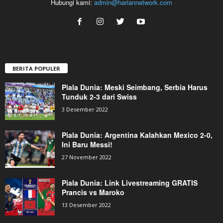
Hubungi kami:
admin@hariannetwork.com
BERITA POPULER
Piala Dunia: Meski Seimbang, Serbia Harus
Tunduk 2-3 dari Swiss
3 Desember 2022
Piala Dunia: Argentina Kalahkan Mexico 2-0,
Ini Baru Messi!
27 November 2022
Piala Dunia: Link Livestreaming GRATIS
Prancis vs Maroko
13 Desember 2022