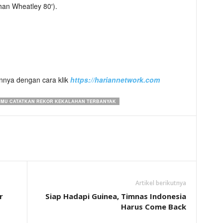
an Wheatley 80′).
innya dengan cara klik
https://hariannetwork.com
MU CATATKAN REKOR KEKALAHAN TERBANYAK
Artikel berikutnya
r
Siap Hadapi Guinea, Timnas Indonesia
Harus Come Back