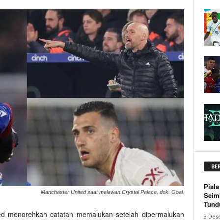
BE
Piala
Manchaster United saat melawan Crystal Palace, dok. Goal.
Seim
Tundu
d menorehkan catatan memalukan setelah dipermalukan
3 Des