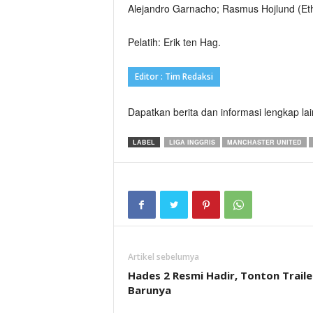
Alejandro Garnacho; Rasmus Hojlund (Eth
Pelatih: Erik ten Hag.
Editor : Tim Redaksi
Dapatkan berita dan informasi lengkap la
LABEL
LIGA INGGRIS
MANCHASTER UNITED
Artikel sebelumya
Hades 2 Resmi Hadir, Tonton Traile
Barunya