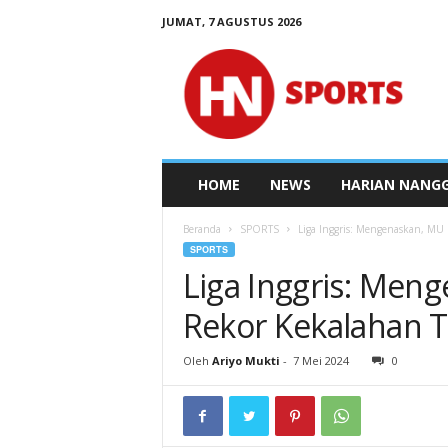
JUMAT, 7 AGUSTUS 2026
S
P
O
R
T
H
a
HOME
NEWS
HARIAN NANG
r
i
Beranda
SPORTS
Liga Inggris: Mengenaskan, MU
a
SPORTS
n
Liga Inggris: Men
N
e
Rekor Kekalahan 
t
w
o
Oleh
Ariyo Mukti
-
7 Mei 2024
0
r
k