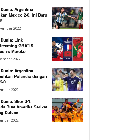
 Dunia: Argentina
kan Mexico 2-0, Ini Baru
!
vember 2022
 Dunia: Link
streaming GRATIS
cis vs Maroko
sember 2022
 Dunia: Argentina
uhkan Polandia dengan
2-0
ember 2022
 Dunia: Skor 3-1,
da Buat Amerika Serikat
ng Duluan
ember 2022